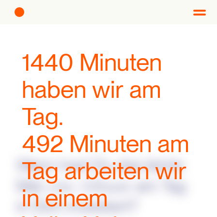
1440 Minuten
haben wir am
Tag.
492 Minuten am
Wann hast Du das letzte
Tag arbeiten wir
Mal
am Tag
eine Minute
in einem
in Dich investiert?