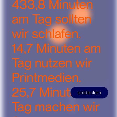
433,8 Minuten
am Tag sollten
wir schlafen.
14,7 Minuten am
Tag nutzen wir
Printmedien.
25,7 Minuten am
entdecken
Tag machen wir